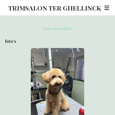
Ga
TRIMSALON TER GHELLINCK
direct
naar
de
Onze modellen
hoofdinhoud
foto's