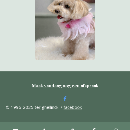
Maak vandaag nog een afspraak
F
a
© 1996-2025 ter ghellinck /
facebook
c
e
b
o
o